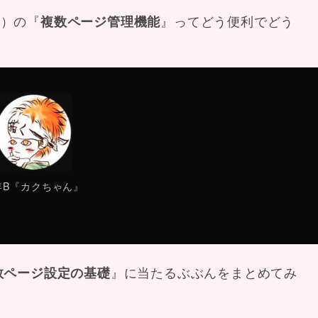
EX）の『
』ってどう便利でどう
複数ページ管理機能
年B『カクちゃん』
』に当たるぶぶんをまとめてみ
数ページ設定の基礎