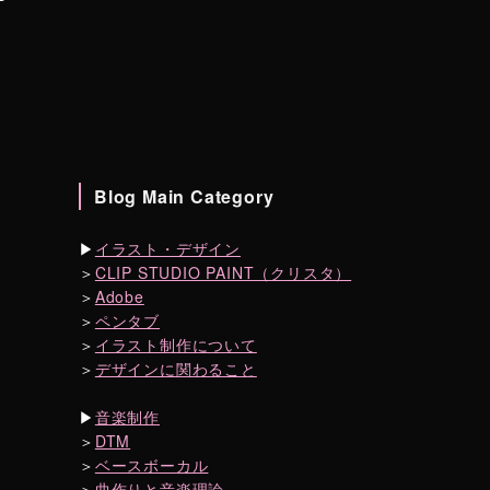
Blog Main Category
▶︎
イラスト・デザイン
＞
CLIP STUDIO PAINT（クリスタ）
＞
Adobe
＞
ペンタブ
＞
イラスト制作について
＞
デザインに関わること
▶︎
音楽制作
＞
DTM
＞
ベースボーカル
＞
曲作りと音楽理論