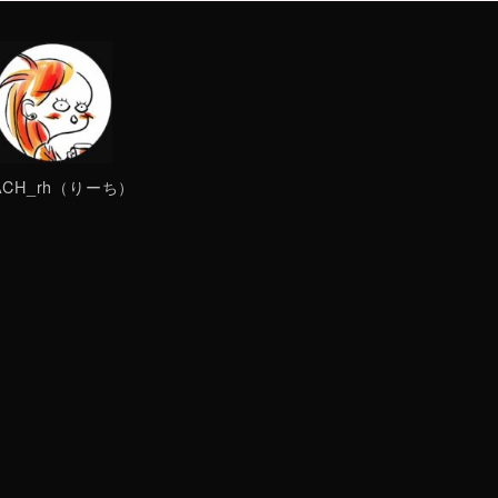
ACH_rh（りーち）