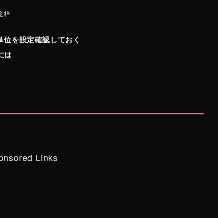
途枠
の単位を設定確認しておく
には
onsored Links