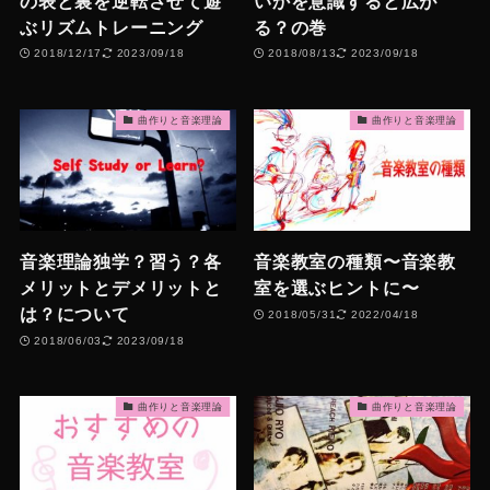
の表と裏を逆転させて遊
いかを意識すると広が
ぶリズムトレーニング
る？の巻
2018/12/17
2023/09/18
2018/08/13
2023/09/18
曲作りと音楽理論
曲作りと音楽理論
音楽理論独学？習う？各
音楽教室の種類〜音楽教
メリットとデメリットと
室を選ぶヒントに〜
は？について
2018/05/31
2022/04/18
2018/06/03
2023/09/18
曲作りと音楽理論
曲作りと音楽理論