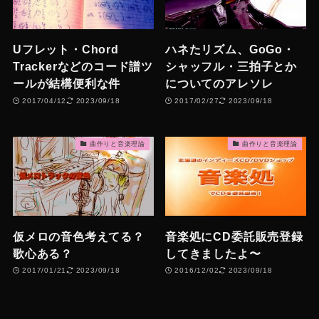
Uフレット・Chord
ハネたリズム、GoGo・
Trackerなどのコード譜ツ
シャッフル・三拍子とか
ールが結構便利な件
についてのアレソレ
2017/04/12
2023/09/18
2017/02/27
2023/09/18
曲作りと音楽理論
曲作りと音楽理論
仮メロの音色考えてる？
音楽処にCD委託販売登録
歌心ある？
してきましたよ〜
2017/01/21
2023/09/18
2016/12/02
2023/09/18