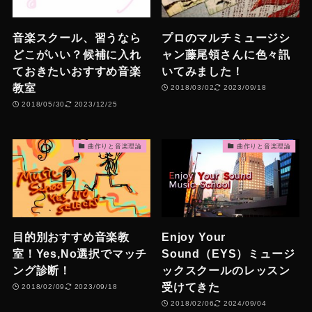
音楽スクール、習うなら
プロのマルチミュージシ
どこがいい？候補に入れ
ャン藤尾領さんに色々訊
ておきたいおすすめ音楽
いてみました！
教室
2018/03/02
2023/09/18
2018/05/30
2023/12/25
曲作りと音楽理論
曲作りと音楽理論
目的別おすすめ音楽教
Enjoy Your
室！Yes,No選択でマッチ
Sound（EYS）ミュージ
ング診断！
ックスクールのレッスン
受けてきた
2018/02/09
2023/09/18
2018/02/06
2024/09/04