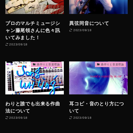
プロのマルチミュージシ
異弦同音について
ャン藤尾領さんに色々訊
2023/09/18
いてみました！
2023/09/18
曲作りと音楽理論
曲作りと音楽理論
わりと誰でも出来る作曲
耳コピ・音のとり方につ
法について
いて
2023/09/18
2023/09/18