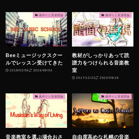
曲作りと音楽理論
曲作りと音楽理論
Beeミュージックスクー
教材がしっかりあって読
ルでレッスン受けてきた
譜力をつけられる音楽教
室
2018/02/04
2024/09/04
2017/12/22
2023/09/18
曲作りと音楽理論
曲作りと音楽理論
音楽教室を選ぶ場合おさ
自由度高めな札幌の音楽