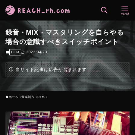
MENU
録音・MIX・マスタリングを自らやる
場合の意識すべきスイッチポイント
2022/04/23
DTM
当サイト記事は広告が含まれます
ホーム
音楽制作
DTM