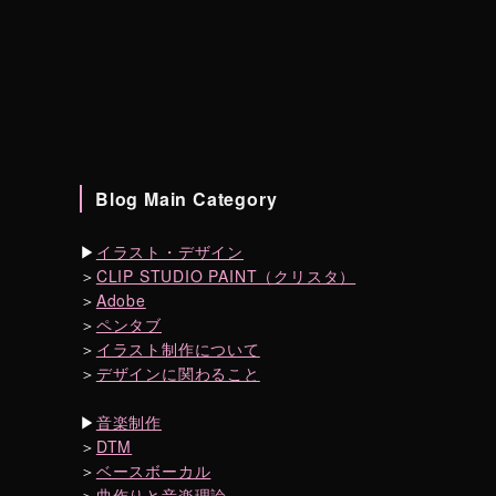
、
Blog Main Category
ん
▶︎
イラスト・デザイン
＞
CLIP STUDIO PAINT（クリスタ）
＞
Adobe
＞
ペンタブ
＞
イラスト制作について
＞
デザインに関わること
▶︎
音楽制作
＞
DTM
＞
ベースボーカル
＞
曲作りと音楽理論