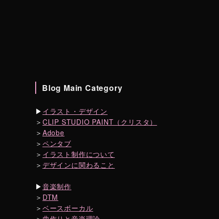
Blog Main Category
▶︎
イラスト・デザイン
＞
CLIP STUDIO PAINT（クリスタ）
＞
Adobe
＞
ペンタブ
＞
イラスト制作について
＞
デザインに関わること
▶︎
音楽制作
＞
DTM
＞
ベースボーカル
＞
曲作りと音楽理論