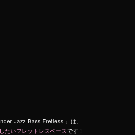
azz Bass Fretless 』は、
したいフレットレスベース
です！