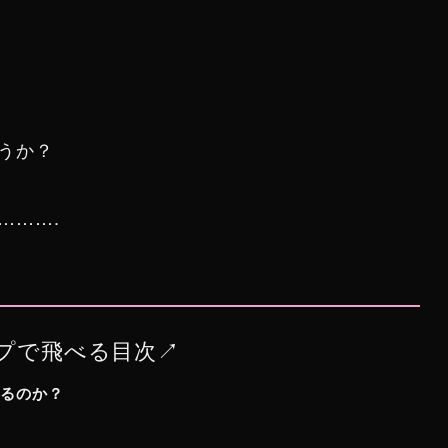
うか？
……….
プで飛べる目次↗︎
あるのか？