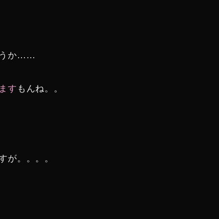
うか……
ます
もんね。。
すが。。。。