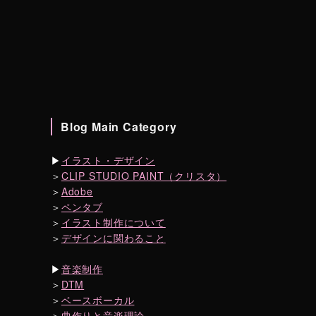
Blog Main Category
▶︎
イラスト・デザイン
＞
CLIP STUDIO PAINT（クリスタ）
＞
Adobe
＞
ペンタブ
＞
イラスト制作について
＞
デザインに関わること
▶︎
音楽制作
＞
DTM
＞
ベースボーカル
＞
曲作りと音楽理論