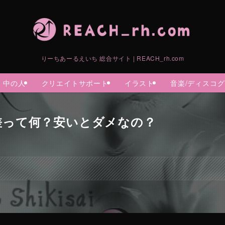
りーちあーるえいち 総合サイト | REACH_rh.com
中の人
クリエイトサポート
イラスト
音楽/ディスコ
差って何？安いとダメなの？