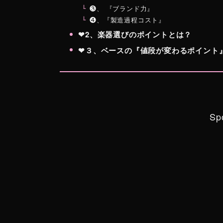
❸、 『ブランド力』
❹、『製造過程コスト』
❤︎2、楽器選びのポイントとは？
❤︎３、ベースの『値段が変わるポイン
Sp