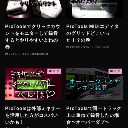
ProToolsでクリックカウ
ProTools MIDIエディタ
ントをモニターして録音
のグリッドどこいっ
するとやりやすいよねの
た！？の巻
巻
2018/02/23
2023/09/18
2018/03/11
2023/09/18
DTM
DTM
ProToolsは外部ミキサー
ProToolsで同一トラック
を活用した方がコスパい
上に重ねて録音したい場
いかも！
合〜オーバーダブ〜