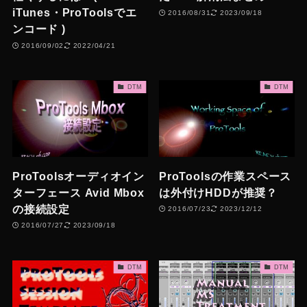
iTunes・ProToolsでエ
2016/08/31
2023/09/18
ンコード )
2016/09/02
2022/04/21
DTM
DTM
ProToolsオーディオイン
ProToolsの作業スペース
ターフェース Avid Mbox
は外付けHDDが推奨？
の接続設定
2016/07/23
2023/12/12
2016/07/27
2023/09/18
DTM
DTM