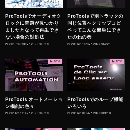
ProToolsでオーディオク
ProToolsで別トラックの
ロックに問題が見つかり
同じ位置へクリップコピ
ましたとなって再生でき
ペってこんな簡単にでき
ない場合の対処法
たのねの巻
2017/07/09
2023/09/18
2016/11/26
2022/04/21
DTM
DTM
ProTools オートメーショ
ProToolsでのループ機能
ン機能の色々
いろいろ
2016/11/16
2023/09/18
2016/10/14
2023/09/18