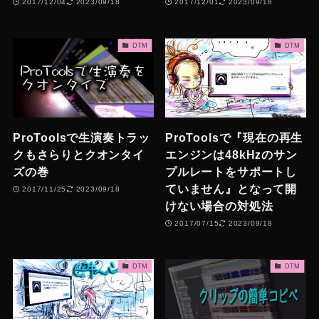
2017/12/04
2023/09/18
2017/12/01
2023/09/18
DTM
DTM
ProToolsで生演奏トラッ
ProToolsで『現在の再生
クもさらりとクオンタイ
エンジンは48kHzのサン
ズの巻
プルレートをサポートし
ていません』となって開
2017/11/25
2023/09/18
けない場合の対処法
2017/07/15
2023/09/18
DTM
DTM