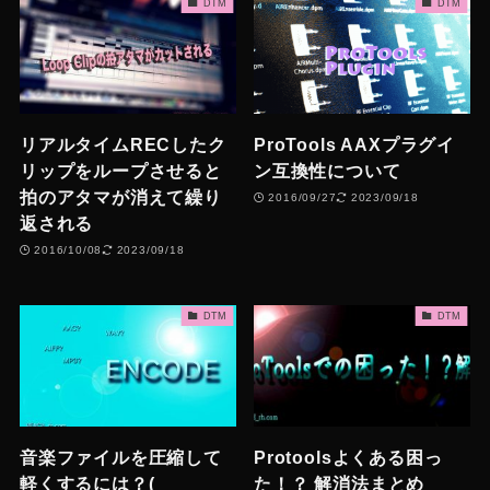
DTM
DTM
リアルタイムRECしたク
ProTools AAXプラグイ
リップをループさせると
ン互換性について
拍のアタマが消えて繰り
2016/09/27
2023/09/18
返される
2016/10/08
2023/09/18
DTM
DTM
音楽ファイルを圧縮して
Protoolsよくある困っ
軽くするには？(
た！？ 解消法まとめ