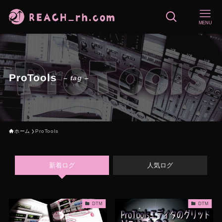
MENU
ProTools
– tag –
ホーム
ProTools
新着ログ
人気ログ
DTM
DTM