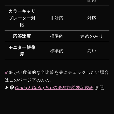
高め
カラーキャリ
ブレーター対
非対応
対応
応
応答速度
標準的
速めのあり
モニター解像
標準的
高い
度
※
細かい数値的な全比較を先にチェックしたい場合
はこのページ下の方の、
▶︎❸.
CintiqとCintiq Proの全種類性能比較表
参照