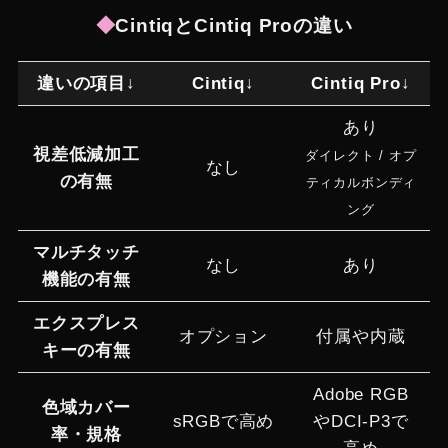
◆
CintiqとCintiq Proの違い
違いの項目↓
Cintiq↓
Cintiq Pro↓
あり
視差低減加工
ダイレクト / オプ
なし
の有無
ティカルボンディ
ング
マルチタッチ
なし
あり
機能の有無
エクスプレス
オプション
付属や内蔵
キーの有無
Adobe RGB
色域カバー
sRGBで高め
やDCI-P3で
率・規格