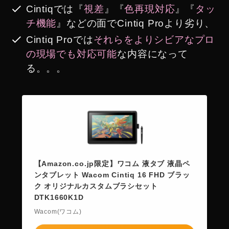
Cintiqでは『
視差
』『
色再現対応
』『
タッ
チ機能
』などの面でCintiq Proより劣り、
Cintiq Proでは
それらをよりシビアなプロ
の現場でも対応可能
な内容になって
る。。。
【Amazon.co.jp限定】ワコム 液タブ 液晶ペ
ンタブレット Wacom Cintiq 16 FHD ブラッ
ク オリジナルカスタムブラシセット
DTK1660K1D
Wacom(ワコム)