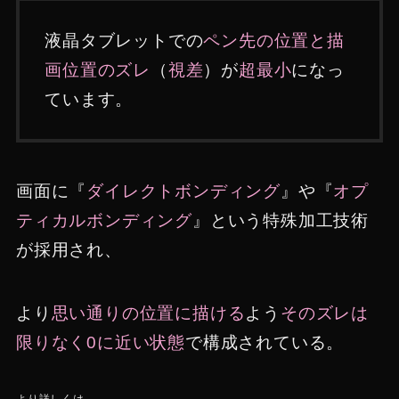
液晶タブレットでの
ペン先の位置と描
画位置のズレ
（
視差
）が
超最小
になっ
ています。
画面に『
ダイレクトボンディング
』や『
オプ
ティカルボンディング
』という特殊加工技術
が採用され、
より
思い通りの位置に描ける
よう
そのズレは
限りなく0に近い状態
で構成されている。