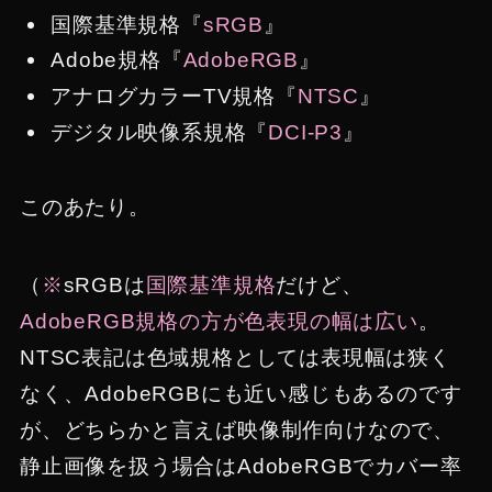
国際基準規格『
sRGB
』
Adobe規格『
AdobeRGB
』
アナログカラーTV規格『
NTSC
』
デジタル映像系規格『
DCI-P3
』
このあたり。
（
※
sRGBは
国際基準規格
だけど、
AdobeRGB規格の方が色表現の幅は広い
。
NTSC表記は色域規格としては表現幅は狭く
なく、AdobeRGBにも近い感じもあるのです
が、どちらかと言えば映像制作向けなので、
静止画像を扱う場合はAdobeRGBでカバー率