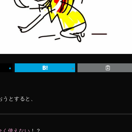
を使おうとすると、
全く使えない
！？