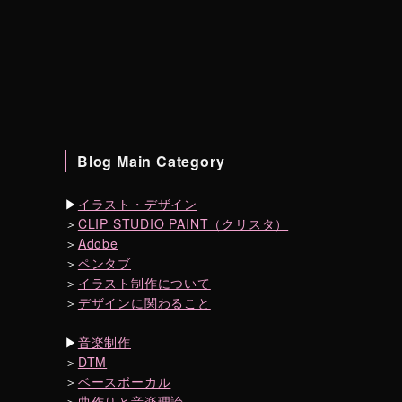
Blog Main Category
▶︎
イラスト・デザイン
＞
CLIP STUDIO PAINT（クリスタ）
＞
Adobe
＞
ペンタブ
＞
イラスト制作について
＞
デザインに関わること
▶︎
音楽制作
＞
DTM
＞
ベースボーカル
＞
曲作りと音楽理論