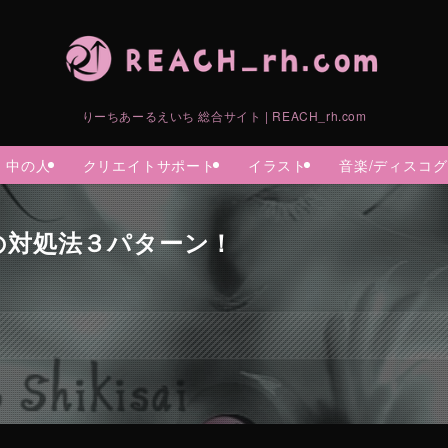
りーちあーるえいち 総合サイト | REACH_rh.com
中の人
クリエイトサポート
イラスト
音楽/ディスコ
の対処法３パターン！