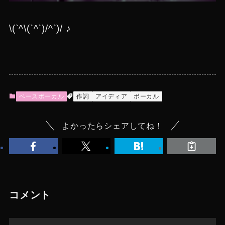
\(`^\(`^`)/^`)/ ♪
ベースボーカル
作詞
アイディア
ボーカル
よかったらシェアしてね！
コメント