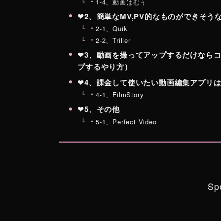
＊1-4、動画はむぅ
❤︎2、簡単なMV,PV的なものができそ
＊2-1、Quik
＊2-2、Triller
❤︎3、動画を撮ってアップするだけならコレ
プするやり方）
❤︎4、課金して使いたい動画編集アプリ
＊4-1、FilmStory
❤︎5、その他
＊5-1、Perfect Video
Sp