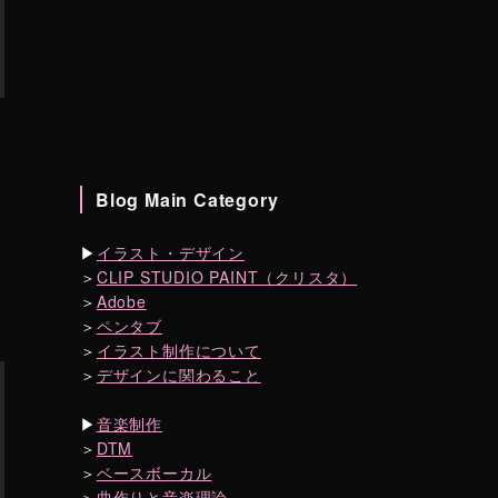
Blog Main Category
▶︎
イラスト・デザイン
＞
CLIP STUDIO PAINT（クリスタ）
＞
Adobe
＞
ペンタブ
＞
イラスト制作について
＞
デザインに関わること
▶︎
音楽制作
＞
DTM
＞
ベースボーカル
＞
曲作りと音楽理論