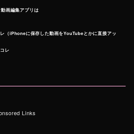
うな動画編集アプリは
（iPhoneに保存した動画をYouTubeとかに直接アッ
はコレ
onsored Links