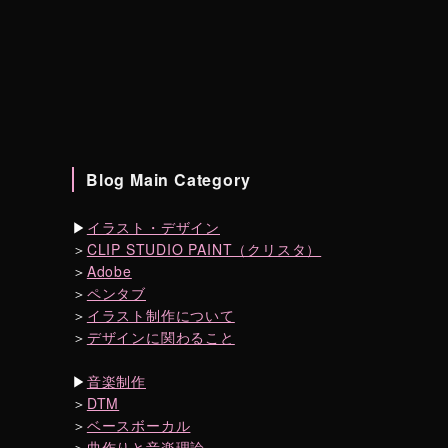
Blog Main Category
▶︎
イラスト・デザイン
＞
CLIP STUDIO PAINT（クリスタ）
＞
Adobe
＞
ペンタブ
＞
イラスト制作について
＞
デザインに関わること
▶︎
音楽制作
＞
DTM
＞
ベースボーカル
＞
曲作りと音楽理論