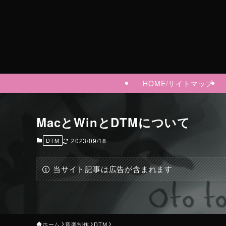
HOME/サイトマップ
MacとWinとDTMについて
DTM
2023/09/18
当サイト記事は広告が含まれます
ホーム
音楽制作
DTM