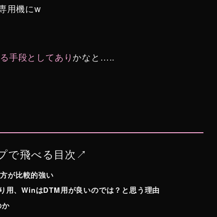
専用機にw
れる手段として
あり
かなと…..
プで飛べる目次↗︎
の方が比較的強い
ながり用、WinはDTM用が良いのでは？と思う理由
のか