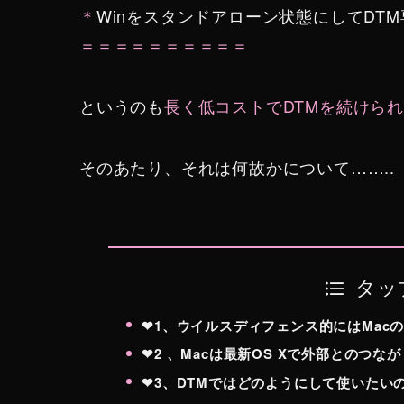
＊
Winをスタンドアローン状態にしてDTM
＝＝＝＝＝＝＝＝＝＝
というのも
長く低コストでDTMを続け
ら
そのあたり、それは何故かについて……..
タッ
❤︎1、ウイルスディフェンス的にはMac
❤︎2 、Macは最新OS Xで外部とのつ
❤︎3、DTMではどのようにして使いたい