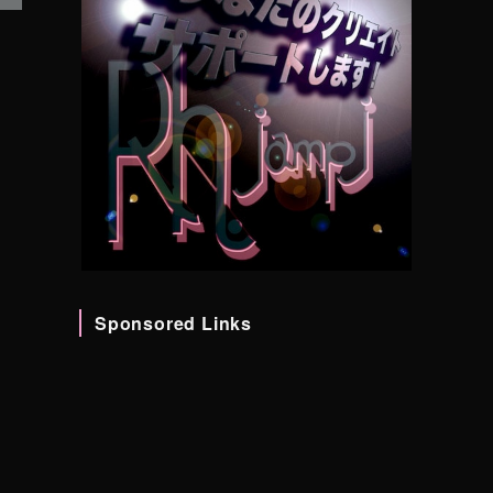
住
Sponsored Links