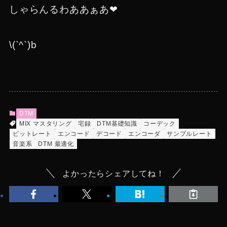
しゃらんるわああぁあ❤︎
\(`^`)b
DTM
MIX マスタリング
宅録
DTM基礎知識
コーデック
ビットレート
エンコード
デコード
エンコーダ
サンプルレート
音楽系
DTM 最適化
よかったらシェアしてね！