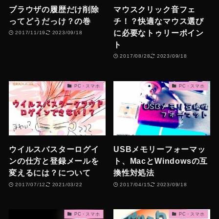
ブラウザの履歴だけ削除
マウスクリック音フェ
ってどうだっけ？の巻
チ！？快適なマウス選び
に必要なトゥリーポイン
2017/11/19
2023/09/18
ト
2017/08/28
2023/09/18
PC・スマホ
PC・スマホ
ウイルスバスターログイ
USBメモリーフォーマッ
ンの仕方と登録メールを
ト、MacとWindowsの互
変えるには？について
換性対処法
2017/07/12
2021/03/22
2017/04/15
2023/09/18
PC・スマホ
PC・スマホ