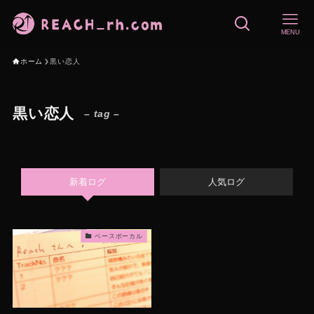
MENU
ホーム
黒い恋人
黒い恋人
– tag –
新着ログ
人気ログ
ベースボーカル