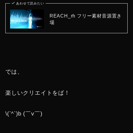
あわせて読みたい
REACH_rh フリー素材音源置き
場
では、
楽しいクリエイトをば！
\(`^`)b (￣v￣)ゞ