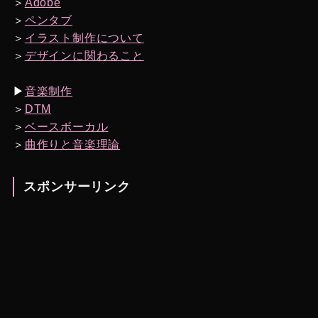
＞
Adobe
＞
ペンタブ
＞
イラスト制作について
＞
デザインに関わること
▶︎
音楽制作
＞
DTM
＞
ベースボーカル
＞
曲作りと音楽理論
スポンサーリンク