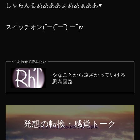
しゃらんるああああぁああぁああ♥
スイッチオン(‾ー(‾ー‾) ー‾)v
あわせて読みたい
やなことから遠ざかっていける
思考回路
発想の転換・感覚トーク