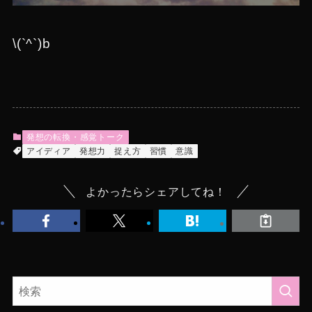
\(`^`)b
発想の転換・感覚トーク
アイディア
発想力
捉え方
習慣
意識
よかったらシェアしてね！